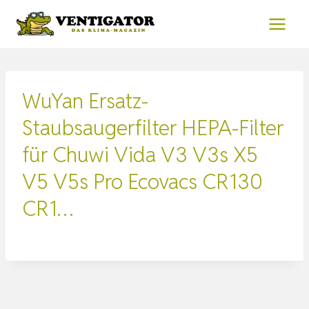
Zum
Inhalt
springen
WuYan Ersatz-
Staubsaugerfilter HEPA-Filter
für Chuwi Vida V3 V3s X5
V5 V5s Pro Ecovacs CR130
CR1…