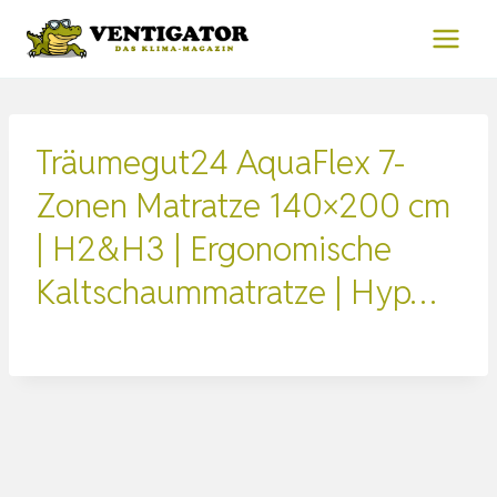
Zum
Inhalt
springen
Träumegut24 AquaFlex 7-
Zonen Matratze 140×200 cm
| H2&H3 | Ergonomische
Kaltschaummatratze | Hyp…