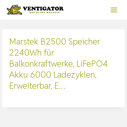
Zum
Inhalt
springen
Marstek B2500 Speicher
2240Wh für
Balkonkraftwerke, LiFePO4
Akku 6000 Ladezyklen,
Erweiterbar, E…