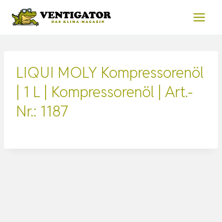
Zum
Inhalt
springen
LIQUI MOLY Kompressorenöl
| 1 L | Kompressorenöl | Art.-
Nr.: 1187