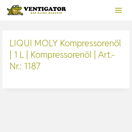
Zum
Inhalt
springen
LIQUI MOLY Kompressorenöl
| 1 L | Kompressorenöl | Art.-
Nr.: 1187