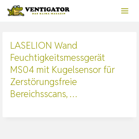
Zum
Inhalt
springen
LASELION Wand
Feuchtigkeitsmessgerät
MS04 mit Kugelsensor für
Zerstörungsfreie
Bereichsscans, …