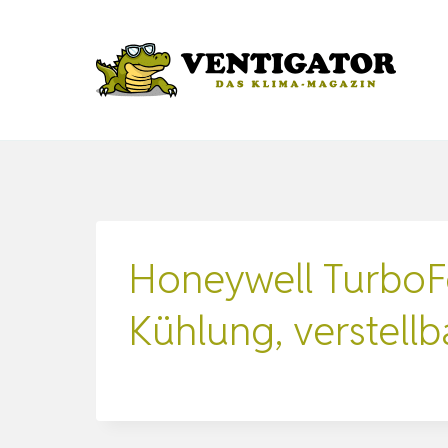
Zum
Inhalt
springen
Honeywell TurboF
Kühlung, verstell