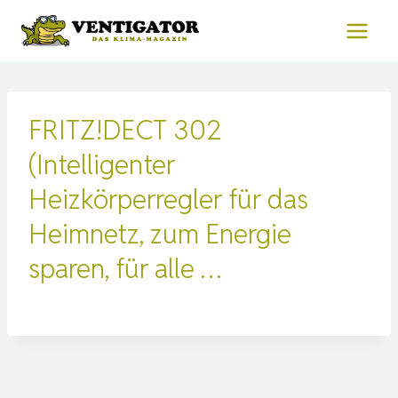
Zum
Inhalt
springen
FRITZ!DECT 302
(Intelligenter
Heizkörperregler für das
Heimnetz, zum Energie
sparen, für alle …