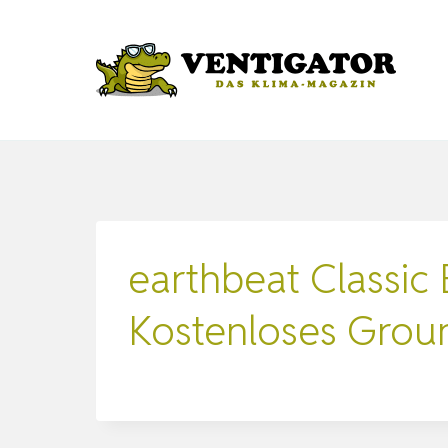
Zum
Inhalt
springen
earthbeat Classic
Kostenloses Groun