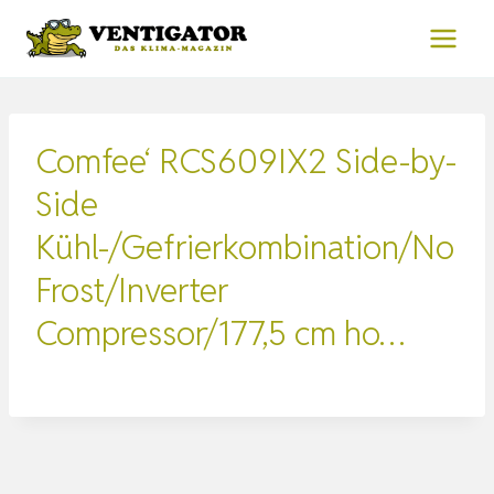
Zum
Inhalt
springen
Comfee‘ RCS609IX2 Side-by-
Side
Kühl-/Gefrierkombination/No
Frost/Inverter
Compressor/177,5 cm ho…