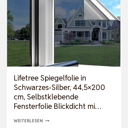
|UV
FOLIE
SELBSTKLEBEND
|FENSTERFOLIE
SONNENSCH…
Lifetree Spiegelfolie in
Schwarzes-Silber, 44,5×200
cm, Selbstklebende
Fensterfolie Blickdicht mi…
LIFETREE
WEITERLESEN