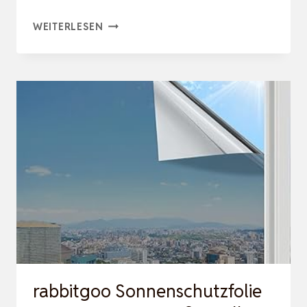
RABBITGOO
WEITERLESEN
SONNENSCHUTZFOLIE
FENSTER
INNEN
&
AUSSEN H
ITZESCHUTZFOLIE S
PIEGELFOLIE F
ENSTER S
ICHTSCH…
rabbitgoo Sonnenschutzfolie