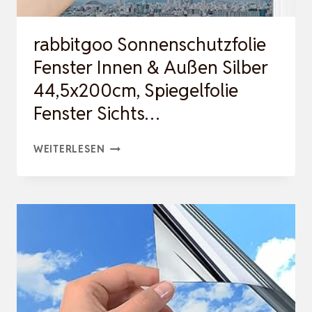
rabbitgoo Sonnenschutzfolie
Fenster Innen & Außen Silber
44,5x200cm, Spiegelfolie
Fenster Sichts…
RABBITGOO
WEITERLESEN
SONNENSCHUTZFOLIE
FENSTER
INNEN
&
AUSSEN S
ILBER 4
4,5X200CM, S