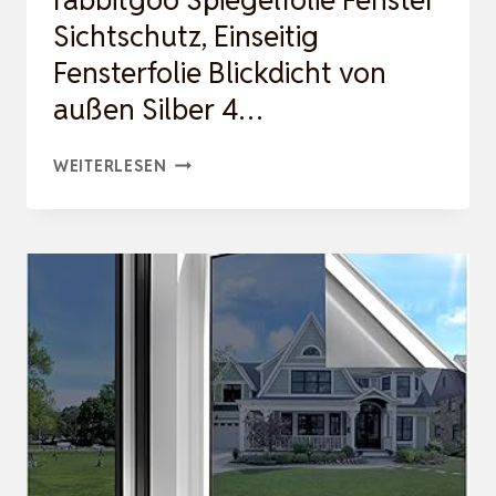
rabbitgoo Spiegelfolie Fenster
Sichtschutz, Einseitig
Fensterfolie Blickdicht von
außen Silber 4…
RABBITGOO
WEITERLESEN
SPIEGELFOLIE
FENSTER
SICHTSCHUTZ,
EINSEITIG
FENSTERFOLIE
BLICKDICHT
VON
AUSSEN S
ILBER 4
…