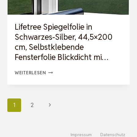
Lifetree Spiegelfolie in
Schwarzes-Silber, 44,5×200
cm, Selbstklebende
Fensterfolie Blickdicht mi…
LIFETREE
WEITERLESEN
SPIEGELFOLIE
IN
SCHWARZES-
Seitennavigation
Nächste
1
2
SILBER,
Seite
44,5×200
CM,
Impressum
Datenschutz
SELBSTKLEBENDE