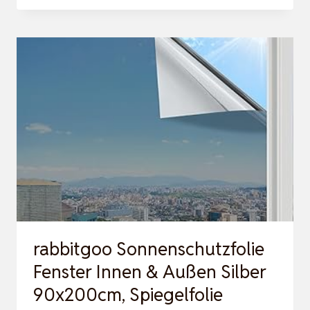
SPIEGELFOLIE
IN
SCHWARZES-
SILBER,
44,5×200
CM,
SELBSTKLEBENDE
FENSTERFOLIE
BLICKDICHT
MI…
rabbitgoo Sonnenschutzfolie
Fenster Innen & Außen Silber
90x200cm, Spiegelfolie