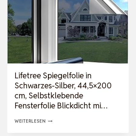
MIT
MONTAGEWERKZEUG,
EINSEITIG
FENSTERFOLIE
B…
Lifetree Spiegelfolie in
Schwarzes-Silber, 44,5×200
cm, Selbstklebende
Fensterfolie Blickdicht mi…
LIFETREE
WEITERLESEN
SPIEGELFOLIE