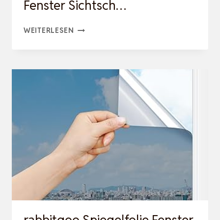
Fenster Sichtsch…
RABBITGOO
WEITERLESEN
SONNENSCHUTZFOLIE
FENSTER
INNEN
&
AUSSEN S
ILBER 9
0X200CM, S
PIEGELFOLIE F
ENSTER S
ICHTSCH…