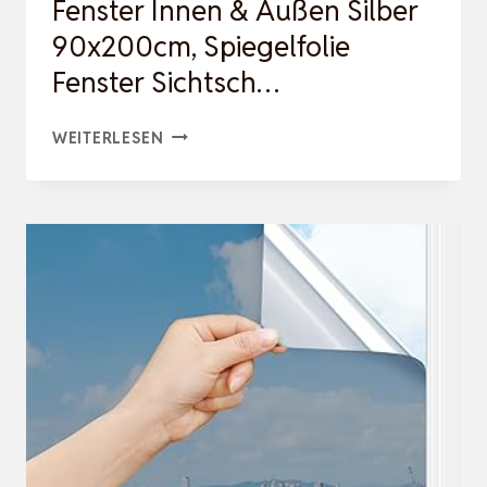
Fenster Innen & Außen Silber
90x200cm, Spiegelfolie
Fenster Sichtsch…
RABBITGOO
WEITERLESEN
SONNENSCHUTZFOLIE
FENSTER
INNEN
&
AUSSEN S
ILBER 9
0X200CM, S
PIEGELFOLIE F
ENSTER S
ICHTSCH…