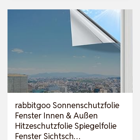
IN
SCHWARZES-
SILBER,
44,5×200
CM,
SELBSTKLEBENDE
FENSTERFOLIE
BLICKDICHT
MI…
rabbitgoo Sonnenschutzfolie
Fenster Innen & Außen
Hitzeschutzfolie Spiegelfolie
Fenster Sichtsch…