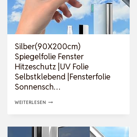
PIEGELFOLIE F
ENSTER S
ICHTS…
Silber(90X200cm)
Spiegelfolie Fenster
Hitzeschutz |UV Folie
Selbstklebend |Fensterfolie
Sonnensch…
SILBER(90X200CM)
WEITERLESEN
SPIEGELFOLIE
FENSTER
HITZESCHUTZ