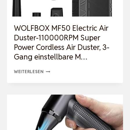
WOLFBOX MF50 Electric Air
Duster-110000RPM Super
Power Cordless Air Duster, 3-
Gang einstellbare M…
WOLFBOX
WEITERLESEN
MF50
ELECTRIC
AIR
DUSTER-
110000RPM
SUPER