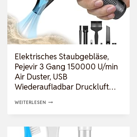
POWER
CORDLESS
AIR
DUSTER,
3-
GANG
Elektrisches Staubgebläse,
EINSTELLBARE
Pejevir 3 Gang 150000 U/min
M…
Air Duster, USB
Wiederaufladbar Druckluft…
ELEKTRISCHES
WEITERLESEN
STAUBGEBLÄSE,
PEJEVIR
3