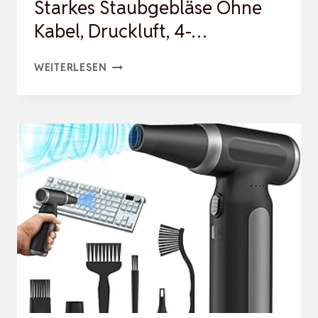
Starkes Staubgebläse Ohne
Kabel, Druckluft, 4-…
ELEKTRISCHES
WEITERLESEN
AIR
DUSTER-
VIAFEXNA
120000RPM
ULTRA-
STARKES
STAUBGEBLÄSE
OHNE
KABEL,
DRUCKLUFT,
4-