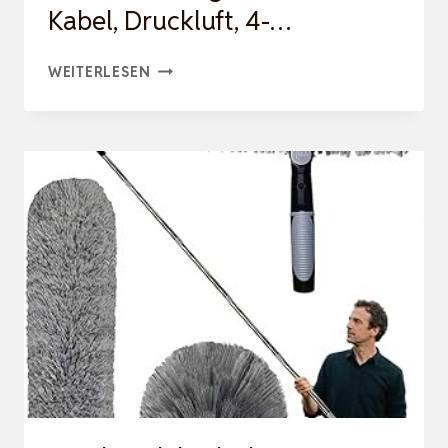
Kabel, Druckluft, 4-…
ELEKTRISCHES
WEITERLESEN
AIR
DUSTER-
VIAFEXNA
120000RPM
ULTRA-
STARKES
STAUBGEBLÄSE
OHNE
KABEL,
DRUCKLUFT,
4-
…