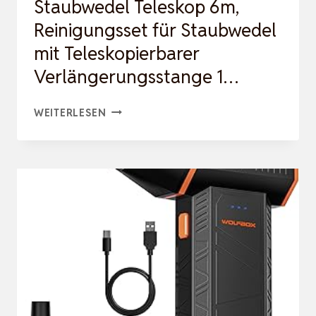
Staubwedel Teleskop 6m,
Reinigungsset für Staubwedel
mit Teleskopierbarer
Verlängerungsstange 1…
STAUBWEDEL
WEITERLESEN
TELESKOP
6M,
REINIGUNGSSET
FÜR
STAUBWEDEL
MIT
TELESKOPIERBARER
VERLÄNGERUNGSSTANGE
1…