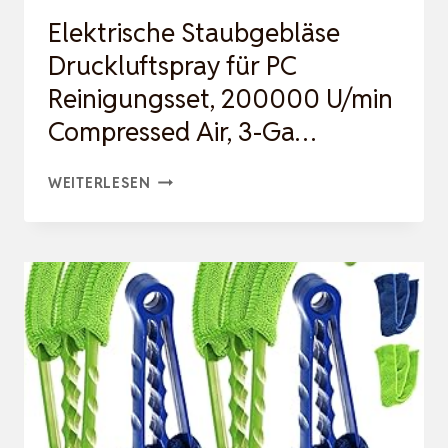
…
Elektrische Staubgebläse
Druckluftspray für PC
Reinigungsset, 200000 U/min
Compressed Air, 3-Ga…
ELEKTRISCHE
WEITERLESEN
STAUBGEBLÄSE
DRUCKLUFTSPRAY
FÜR
PC
REINIGUNGSSET,
200000
U/MIN
COMPRESSED