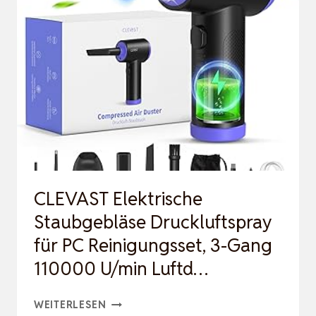
AIR
DUSTER-
110000RPM
SUPER
POWER
CORDLESS
AIR
DUSTER,
3-
CLEVAST Elektrische
GANG
Staubgebläse Druckluftspray
EINSTEL…
für PC Reinigungsset, 3-Gang
110000 U/min Luftd…
CLEVAST
WEITERLESEN