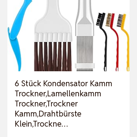
GANG
150000
U/MIN
AIR
DUSTER,
USB
WIEDERAUFLADBAR
DRUCKLUFT…
6 Stück Kondensator Kamm
Trockner,Lamellenkamm
Trockner,Trockner
Kamm,Drahtbürste
Klein,Trockne…