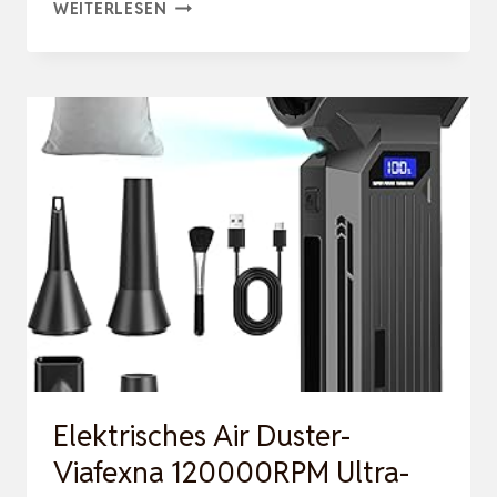
6
WEITERLESEN
STÜCK
KONDENSATOR
KAMM
TROCKNER,LAMELLENKAMM
TROCKNER,TROCKNER
KAMM,DRAHTBÜRSTE
KLEIN,TROCKNE…
Elektrisches Air Duster-
Viafexna 120000RPM Ultra-