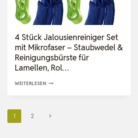
AIR,
3-
GA…
4 Stück Jalousienreiniger Set
mit Mikrofaser – Staubwedel &
Reinigungsbürste für
Lamellen, Rol…
4
WEITERLESEN
STÜCK
JALOUSIENREINIGER
SET
Seitennavigation
Nächste
1
2
MIT
Seite
MIKROFASER