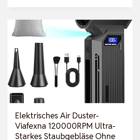
ELEKTRISCHE
STAUBGEBLÄSE
DRUCKLUFTSPRAY
FÜR
PC
REINIGUNGSSET,
3-
GANG
110000
U/MIN
LUFTD…
Elektrisches Air Duster-
Viafexna 120000RPM Ultra-
Starkes Staubgebläse Ohne