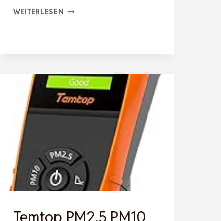
CO2
WEITERLESEN
MESSGERÄT,
5
IN
1
LUFTQUALITÄTSMESSGERÄT
INNENBEREICH
CO2
MELDER
FORMALDEHYD
MESSGERÄT
TH…
Temtop PM2.5 PM10