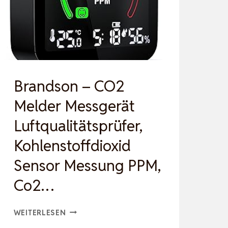
UND
EI…
Brandson – CO2
Melder Messgerät
Luftqualitätsprüfer,
Kohlenstoffdioxid
Sensor Messung PPM,
Co2…
BRANDSON
WEITERLESEN
–