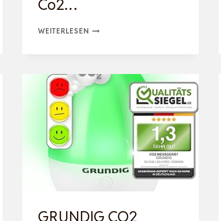
Co2…
BRANDSON
WEITERLESEN
–
CO2
MELDER
MESSGERÄT
LUFTQUALITÄTSPRÜFER,
KOHLENSTOFFDIOXID
SENSOR
MESSUNG
PPM,
CO2…
GRUNDIG CO2