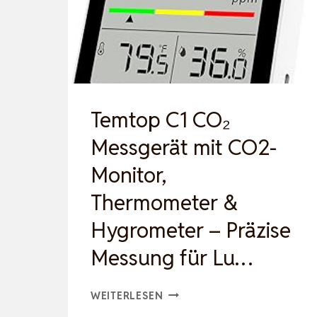
AUFLADBAR
|
AQI-
VERSCHMUTZUNGSM…
Temtop C1 CO₂
Messgerät mit CO2-
Monitor,
Thermometer &
Hygrometer – Präzise
Messung für Lu…
TEMTOP
WEITERLESEN
C1