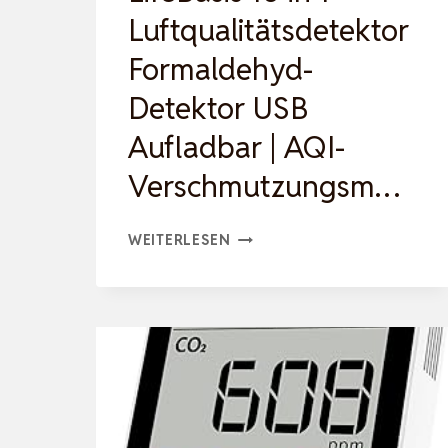
FÜR
Luftqualitätsdetektor
LU…
Formaldehyd-
Detektor USB
Aufladbar | AQI-
Verschmutzungsm…
LIFEBASIS
WEITERLESEN
10
IN
1
LUFTQUALITÄTSDETEKTOR
FORMALDEHYD-
DETEKTOR
USB