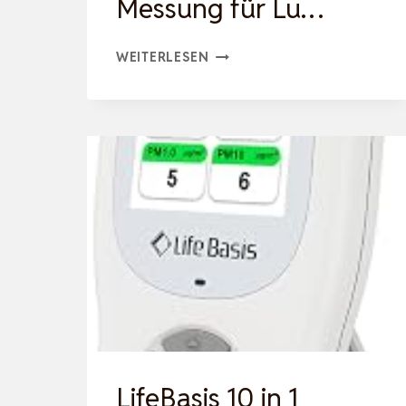
Messung für Lu…
TEMTOP
WEITERLESEN
C1
CO₂
MESSGERÄT
MIT
CO2-
MONITOR,
THERMOMETER
&
HYGROMETER
–
PRÄZISE
MESSUNG
LifeBasis 10 in 1