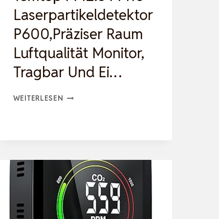
Laserpartikeldetektor
P600,Präziser Raum
Luftqualität Monitor,
Tragbar Und Ei…
TEMTOP
WEITERLESEN
PM2.5
PM10
LASERPARTIKELDETEKTOR
P600,PRÄZISER
RAUM
LUFTQUALITÄT
MONITOR,
TRAGBAR