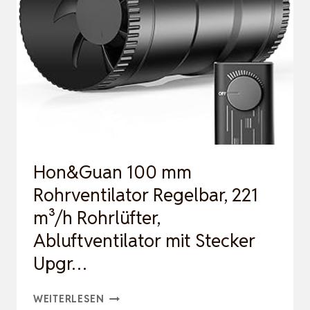
MIT
DREHZAHLREGLER,
AKTIVKOHLEFILTER,
ABLUFT…
Hon&Guan 100 mm
Rohrventilator Regelbar, 221
m³/h Rohrlüfter,
Abluftventilator mit Stecker
Upgr…
HON&GUAN
WEITERLESEN