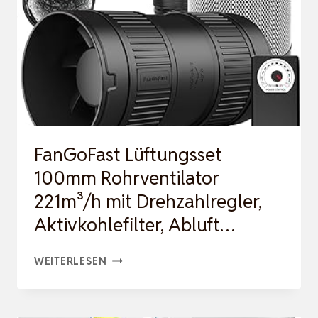
MIT
ICONTROL
TEMPERATUR-
&
FEUCHTIGKEITSREGLER…
FanGoFast Lüftungsset
100mm Rohrventilator
221m³/h mit Drehzahlregler,
Aktivkohlefilter, Abluft…
FANGOFAST
WEITERLESEN
LÜFTUNGSSET
100MM