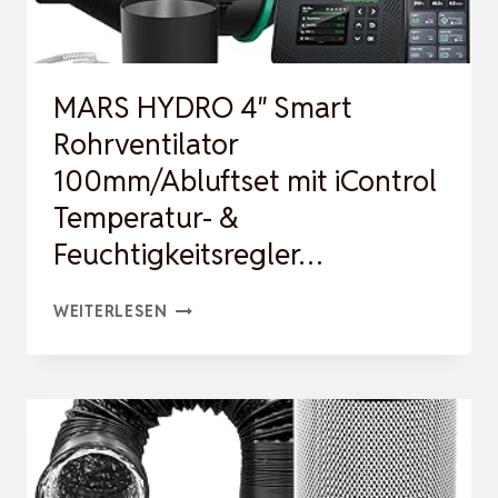
MARS HYDRO 4″ Smart
Rohrventilator
100mm/Abluftset mit iControl
Temperatur- &
Feuchtigkeitsregler…
MARS
WEITERLESEN
HYDRO
4″
SMART
ROHRVENTILATOR
100MM/ABLUFTSET