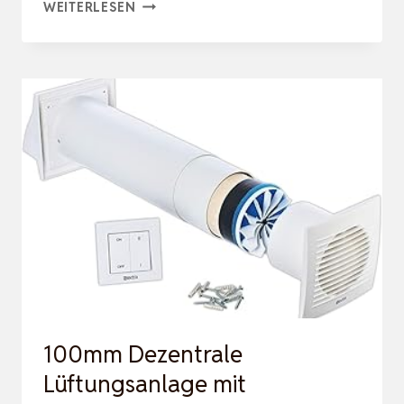
ECO
WEITERLESEN
SMART
DZWR
–
LÜFTER
MIT
FEUCHTIGKEITSSENSOR
–
DEZENTRALE
WOHNRAUMLÜFTUNG
MIT
WÄRMERÜC…
100mm Dezentrale
Lüftungsanlage mit