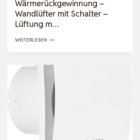
Wärmerückgewinnung –
Wandlüfter mit Schalter –
Lüftung m…
100MM
WEITERLESEN
DEZENTRALE
LÜFTUNGSANLAGE
MIT
WÄRMERÜCKGEWINNUNG
–
WANDLÜFTER
MIT
SCHALTER
–
LÜFTUNG