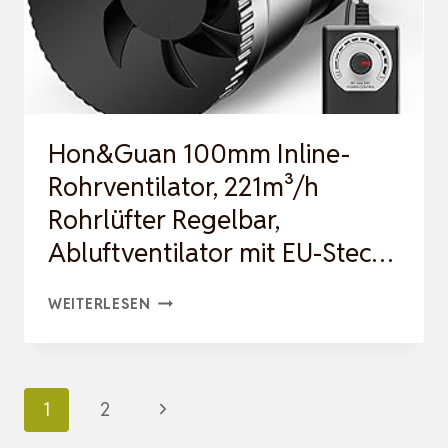
IM
BADEZIMMER
UND
WC,
GEGEN
Hon&Guan 100mm Inline-
FEUCHTIGKEIT
Rohrventilator, 221m³/h
UND
Rohrlüfter Regelbar,
SCHIMM…
Abluftventilator mit EU-Stec…
HON&GUAN
WEITERLESEN
100MM
INLINE-
ROHRVENTILATOR,
Seitennavigation
Nächste
1
2
221M³/H