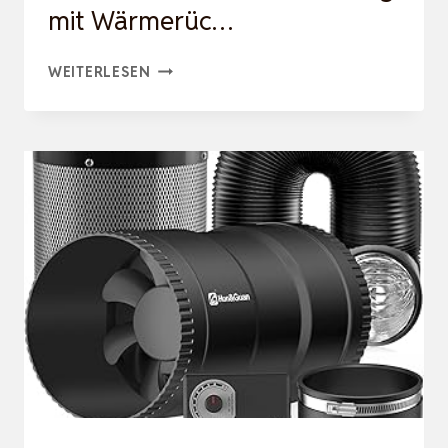
mit Wärmerüc…
ECO
WEITERLESEN
SMART
DZWR
–
LÜFTER
MIT
FEUCHTIGKEITSSENSOR
–
DEZENTRALE
WOHNRAUMLÜFTUNG
MIT
WÄRMERÜC…