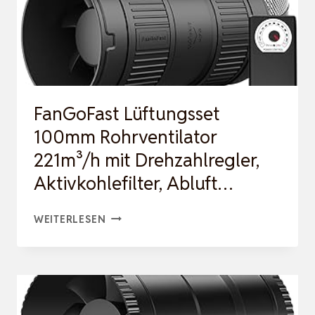
FanGoFast Lüftungsset
100mm Rohrventilator
221m³/h mit Drehzahlregler,
Aktivkohlefilter, Abluft…
FANGOFAST
WEITERLESEN
LÜFTUNGSSET
100MM
ROHRVENTILATOR
221M³/H