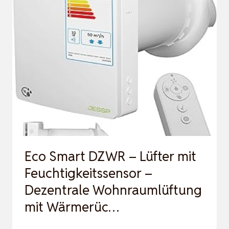
ROHRVENTILATOR
221M³/H
MIT
DREHZAHLREGLER,
AKTIVKOHLEFILTER,
ABLUFT…
Eco Smart DZWR – Lüfter mit
Feuchtigkeitssensor –
Dezentrale Wohnraumlüftung
mit Wärmerüc…