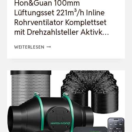
Hon&Guan 100mm
Lüftungsset 221m³/h Inline
Rohrventilator Komplettset
mit Drehzahlsteller Aktivk…
HON&GUAN
WEITERLESEN
100MM
LÜFTUNGSSET
221M³/H
INLINE
ROHRVENTILATOR
KOMPLETTSET
MIT
DREHZAHLSTELLER
AKTIVK…