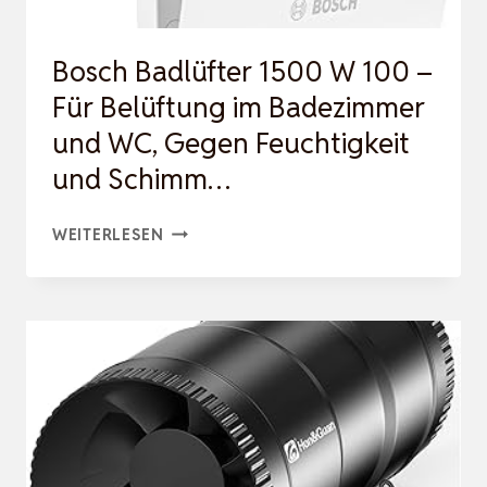
M…
Bosch Badlüfter 1500 W 100 –
Für Belüftung im Badezimmer
und WC, Gegen Feuchtigkeit
und Schimm…
BOSCH
WEITERLESEN
BADLÜFTER
1500
W
100
–
FÜR
BELÜFTUNG