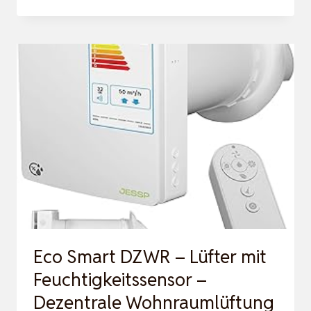
100
MM
ROHRVENTILATOR
REGELBAR,
221
M³/H
ROHRLÜFTER,
ABLUFTVENTILATOR
MIT
STECKER
UPGR…
Eco Smart DZWR – Lüfter mit
Feuchtigkeitssensor –
Dezentrale Wohnraumlüftung