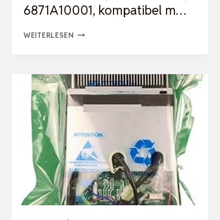
6871A10001, kompatibel m…
ERSATZ-
WEITERLESEN
COMPUTERPLATINE
FOR
KLIMAANLAGE,
PLATINE
6870A90018A,
6871A20055,
6871A10001,
KOMPATIBEL
M…