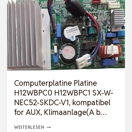
PLATTE
FÜR
DURCHMESSER
13/15CM,
FÜR
MO…
Computerplatine Platine
H12WBPC0 H12WBPC1 SX-W-
NEC52-SKDC-V1, kompatibel
for AUX, Klimaanlage(A b…
COMPUTERPLATINE
WEITERLESEN