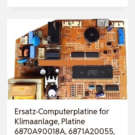
PLATINE
H12WBPC0
H12WBPC1
SX-
W-
NEC52-
SKDC-
V1,
KOMPATIBEL
FOR
AUX,
KLIMAANLAGE(A
Ersatz-Computerplatine for
B…
Klimaanlage, Platine
6870A90018A, 6871A20055,