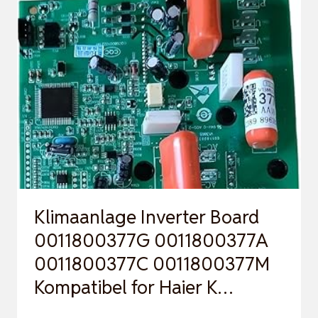
BEDIENFELD
UND
AC-
STEUERUNGSSYSTEM-
PLATINE
MIT
METALL-
KUNSTSTOFF-
KONSTRUKTION
…
Klimaanlage Inverter Board
0011800377G 0011800377A
0011800377C 0011800377M
Kompatibel for Haier K…