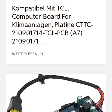
Kompatibel Mit TCL,
Computer-Board For
Klimaanlagen, Platine CTTC-
210901714-TCL-PCB (A7)
21090171…
KOMPATIBEL
WEITERLESEN
MIT
TCL,
COMPUTER-
BOARD
FOR
KLIMAANLAGEN,
PLATINE