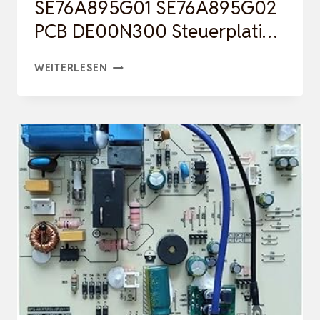
SE76A895G01 SE76A895G02
PCB DE00N300 Steuerplati…
KLIMAANLAGEN-
WEITERLESEN
PLATINE,
KOMPATIBEL
FOR
MITSUBISHI,
SE76A895G01
SE76A895G02
PCB
DE00N300
STEUERPLATI…