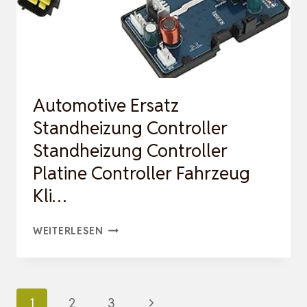
CTTC-
210901714-
TCL-
PCB
(A7)
Automotive Ersatz
21090171…
Standheizung Controller
Standheizung Controller
Platine Controller Fahrzeug
Kli…
AUTOMOTIVE
WEITERLESEN
ERSATZ
STANDHEIZUNG
CONTROLLER
Seitennavigation
Nächste
1
2
3