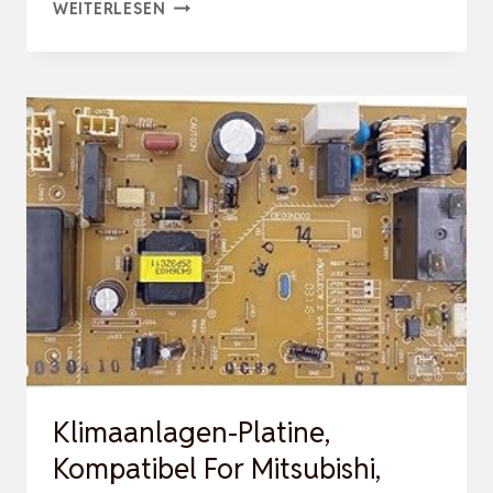
KLIMAANLAGE
WEITERLESEN
INVERTER
BOARD
0011800377G
0011800377A
0011800377C
0011800377M
KOMPATIBEL
FOR
HAIER
K…
Klimaanlagen-Platine,
Kompatibel For Mitsubishi,