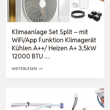
5W B
P2N1-A
01 P
LATINE B
Klimaanlage Set Split – mit
…
WiFi/App Funktion Klimagerät
Kühlen A++/ Heizen A+ 3,5kW
12000 BTU …
KLIMAANLAGE
WEITERLESEN
SET
SPLIT
–
MIT
WIFI/APP