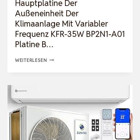
Hauptplatine Der
Außeneinheit Der
Klimaanlage Mit Variabler
Frequenz KFR-35W BP2N1-A01
Platine B…
HAUPTPLATINE
WEITERLESEN
DER
AUSSENEINHEIT D
ER K
LIMAANLAGE M
IT V
ARIABLER F
REQUENZ K
FR-3