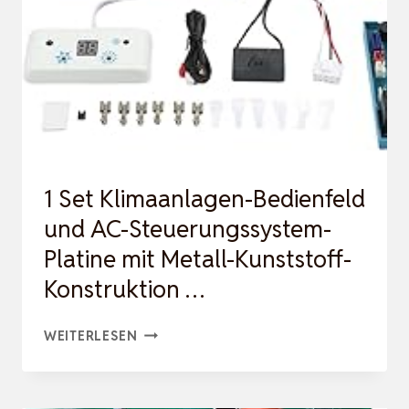
FUNKTION
KLIMAGERÄT
KÜHLEN
A++/
HEIZEN
A+
3,5KW
1 Set Klimaanlagen-Bedienfeld
12000
und AC-Steuerungssystem-
BTU
Platine mit Metall-Kunststoff-
…
Konstruktion …
1
WEITERLESEN
SET
KLIMAANLAGEN-