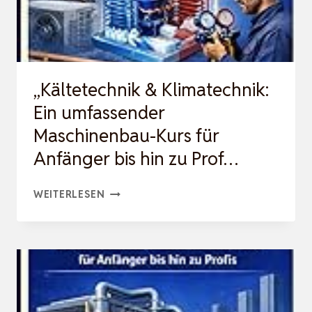
GRUNDLAGEN,
BAND
2:
ANWENDUNGEN,
„Kältetechnik & Klimatechnik:
BAND…
Ein umfassender
Maschinenbau-Kurs für
Anfänger bis hin zu Prof…
„KÄLTETECHNIK
WEITERLESEN
&
KLIMATECHNIK:
EIN
UMFASSENDER
MASCHINENBAU-