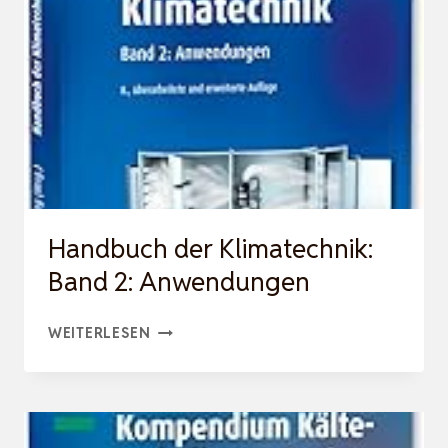
BESTEHEND
AUS:
BAND
1:
GRUNDLAGEN,
BAND
2:
ANWENDUNGEN,
Handbuch der Klimatechnik:
BAND…
Band 2: Anwendungen
HANDBUCH
WEITERLESEN
DER
KLIMATECHNIK:
BAND