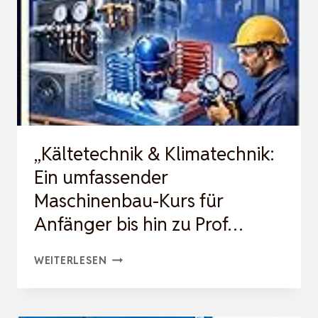
KURS
FÜR
ANFÄNGER
BIS
HIN
ZU
PROF…
„Kältetechnik & Klimatechnik:
Ein umfassender
Maschinenbau-Kurs für
Anfänger bis hin zu Prof…
„KÄLTETECHNIK
WEITERLESEN
&
KLIMATECHNIK: