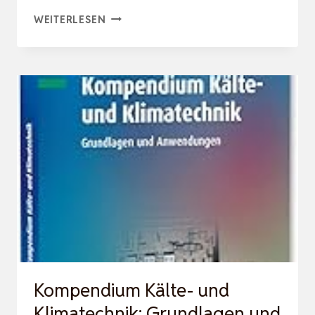
ENERGIESPEICHER
WEITERLESEN
–
BEDARF,
TECHNOLOGIEN,
INTEGRATION:
BEDARF,
TECHNOLOGIEN,
INTEGRATION.
MIT
ONLIN…
Kompendium Kälte- und
Klimatechnik: Grundlagen und