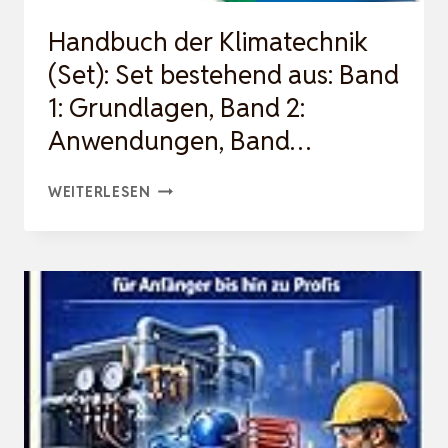
Handbuch der Klimatechnik
(Set): Set bestehend aus: Band
1: Grundlagen, Band 2:
Anwendungen, Band…
HANDBUCH
WEITERLESEN
DER
KLIMATECHNIK
(SET):
SET
BESTEHEND
AUS:
BAND
1: