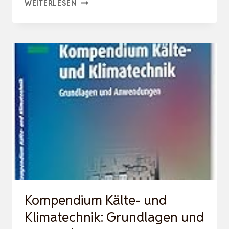
BERECHNUNG
WEITERLESEN
DER
ANTEILE
ERNEUERBARER
ENERGIEN
NACH
DER
NOVELLE
DES
GEBÄUDEENERGIEGESETZES
2024:
A…
Kompendium Kälte- und
Klimatechnik: Grundlagen und