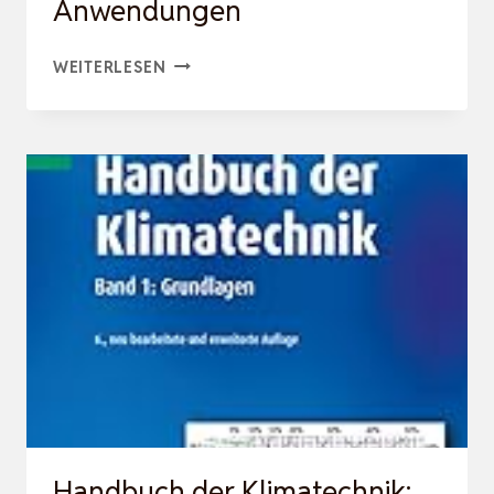
Anwendungen
KOMPENDIUM
WEITERLESEN
KÄLTE-
UND
KLIMATECHNIK:
GRUNDLAGEN
UND
ANWENDUNGEN
Handbuch der Klimatechnik: