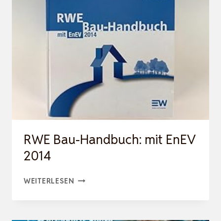
PRO
4-
IN-
1
MOBILE
KLIMAANLAGE
LEISER:LUFTKÜHLER,TURMGEBLÄSE,LU
RWE Bau-Handbuch: mit EnEV
2014
RWE
WEITERLESEN
BAU-
HANDBUCH: