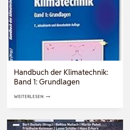
BESTEHEND
AUS:
BAND
1:
GRUNDLAGEN,
BAND
2:
ANWENDUNGEN,
Handbuch der Klimatechnik:
BAND…
Band 1: Grundlagen
HANDBUCH
WEITERLESEN
DER
KLIMATECHNIK:
BAND