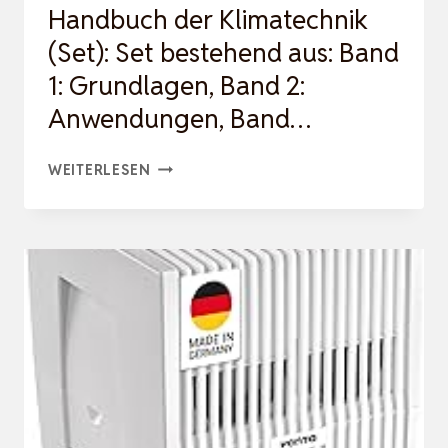
Handbuch der Klimatechnik
(Set): Set bestehend aus: Band
1: Grundlagen, Band 2:
Anwendungen, Band…
HANDBUCH
WEITERLESEN
DER
KLIMATECHNIK
(SET):
SET
BESTEHEND
AUS:
BAND
1:
GRUNDLAGEN,