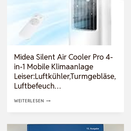
M²,
SEHR
LEISE
20
DB(A),
ENERGIEEFFIZIENT
Midea Silent Air Cooler Pro 4-
2
in-1 Mobile Klimaanlage
W…
Leiser:Luftkühler,Turmgebläse,
Luftbefeuch…
MIDEA
WEITERLESEN
SILENT
AIR
COOLER