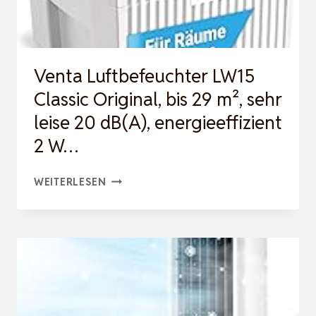
BAND
2:
ANWENDUNGEN,
Venta Luftbefeuchter LW15
BAND…
Classic Original, bis 29 m², sehr
leise 20 dB(A), energieeffizient
2 W…
VENTA
WEITERLESEN
LUFTBEFEUCHTER
LW15
CLASSIC
ORIGINAL,
BIS
29