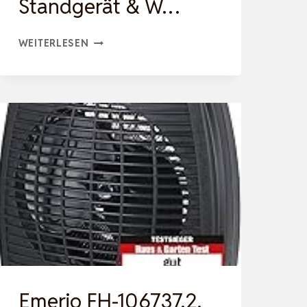
Standgerät & W…
KÖNIGHAUS
WEITERLESEN
SMART
DUAL-
INFRAROTHEIZUNG
V2
450
W
–
WEISS |
W
LAN A
PP, F
ERNBEDIENUNG, S
Emerio FH-106737.2,