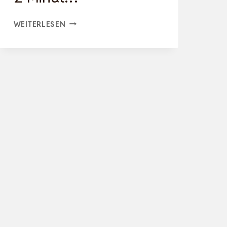
KÖNIGHAUS
WEITERLESEN
INFRAROTHEIZUNG
STANDGERÄT
–
600
WATT
–
ENERGIESPAREND
=
WÄRMT
INNERHALB
VON
2
MINUT…