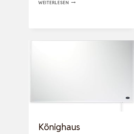
KÖNIGHAUS
WEITERLESEN
450W
SMART
DUAL-
INFRAROTHEIZUNG
V2
–
STANDGERÄT/WANDMONTA
–
WLAN
APP-
STEUERUNG
MIT
…
Könighaus