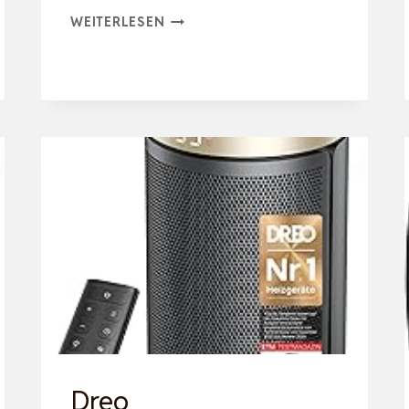
EMERIO
WEITERLESEN
FH-
106737.2,
NOTE
1.5,
KLEINER
KOMPAKTER
PORTABLER
HEIZLÜFTER
FÜR
25
M²,
2
HEIZLEISTUNG…
Dreo