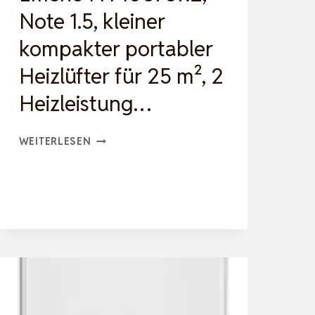
TANDGERÄT &
Note 1.5, kleiner
W
kompakter portabler
…
Heizlüfter für 25 m², 2
Heizleistung…
EMERIO
WEITERLESEN
FH-
106737.2,
NOTE
1.5,
KLEINER
KOMPAKTER
PORTABLER
HEIZLÜFTER