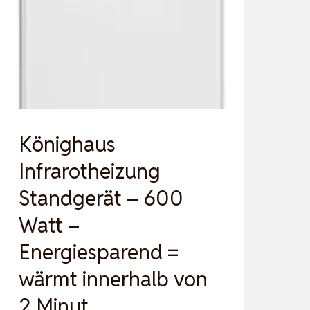
FÜR
25
M²,
2
HEIZLEISTUNG…
Könighaus
Infrarotheizung
Standgerät – 600
Watt –
Energiesparend =
wärmt innerhalb von
2 Minut…