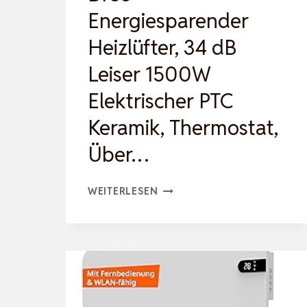
E
Energiesparender
NERGIESPAR…
Heizlüfter, 34 dB
Leiser 1500W
Elektrischer PTC
Keramik, Thermostat,
Über…
DREO
WEITERLESEN
ENERGIESPARENDER
HEIZLÜFTER,
34
DB
LEISER