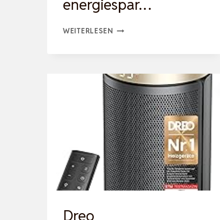
energiespar…
BRANDSON
WEITERLESEN
–
HEIZLÜFTER
2000
WATT
MIT
FERNBEDIENUNG
–
GROSS U
ND S
TARK –
P
REISTRÄGER –
Dreo