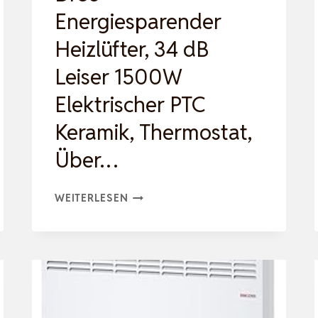
Energiesparender
Heizlüfter, 34 dB
Leiser 1500W
Elektrischer PTC
Keramik, Thermostat,
Über…
DREO
WEITERLESEN
ENERGIESPARENDER
HEIZLÜFTER,
34
DB
LEISER