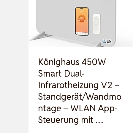
1500W
ELEKTRISCHER
PTC
KERAMIK,
THERMOSTAT,
ÜBER…
Könighaus 450W
Smart Dual-
Infrarotheizung V2 –
Standgerät/Wandmo
ntage – WLAN App-
Steuerung mit …