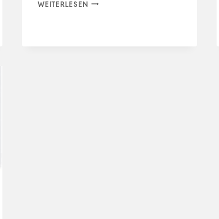
STIEBEL
WEITERLESEN
ELTRON
ELEKTROHEIZUNG
STANDGERÄT
FÜR
CA.
25
GE
M²,
TÜV
GEPRÜFT,
KONVEKTOR-
HEIZUNG
MIT
E…