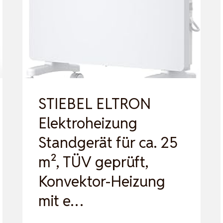
1500W
ELEKTRISCHER
PTC
KERAMIK,
THERMOSTAT,
ÜBER…
STIEBEL ELTRON
Elektroheizung
Standgerät für ca. 25
m², TÜV geprüft,
Konvektor-Heizung
mit e…