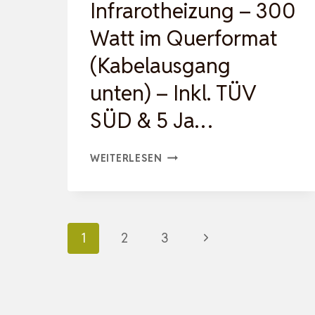
Infrarotheizung – 300
Watt im Querformat
(Kabelausgang
unten) – Inkl. TÜV
SÜD & 5 Ja…
KÖNIGHAUS
WEITERLESEN
INFRAROTHEIZUNG
–
300
Seitennavigation
Nächste
1
2
3
WATT
IM
Seite
QUERFORMAT
(KABELAUSGANG