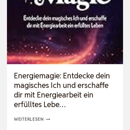
FUNDIERTE
ÜBUNGEN
FÜR
WENIGER
STRESS,
MEHR…
Energiemagie: Entdecke dein
magisches Ich und erschaffe
dir mit Energiearbeit ein
erfülltes Lebe…
ENERGIEMAGIE:
WEITERLESEN
ENTDECKE