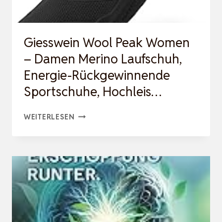
HOCHLEIS…
Giesswein Wool Peak Women
– Damen Merino Laufschuh,
Energie-Rückgewinnende
Sportschuhe, Hochleis…
GIESSWEIN
WEITERLESEN
WOOL
PEAK
WOMEN
–
DAMEN
MERINO
LAUFSCHUH,