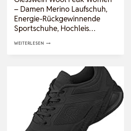
– Damen Merino Laufschuh,
Energie-Rückgewinnende
Sportschuhe, Hochleis…
GIESSWEIN
WEITERLESEN
WOOL
PEAK
WOMEN
–
DAMEN
MERINO
LAUFSCHUH,
ENERGIE-
RÜCKGEWINNENDE
SPORTSCHUHE,