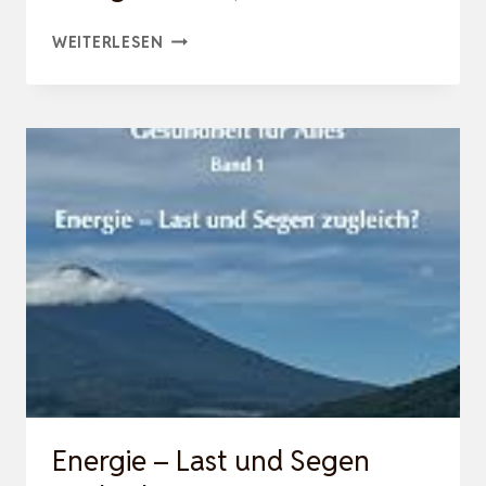
ENERGIE
WEITERLESEN
HOCH.
ERSCHÖPFUNG
RUNTER.:
WISSENSCHAFTLICH
FUNDIERTE
ÜBUNGEN
FÜR
WENIGER
STRESS,
MEHR…
Energie – Last und Segen