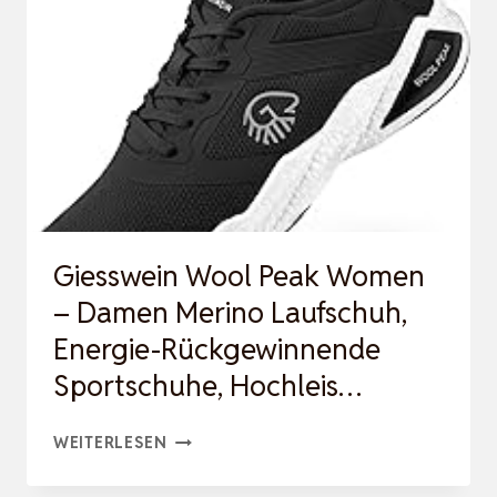
UND
ERSCHAFFE
DIR
MIT
ENERGIEARBEIT
EIN
ERFÜLLTES
LEBE…
Giesswein Wool Peak Women
– Damen Merino Laufschuh,
Energie-Rückgewinnende
Sportschuhe, Hochleis…
GIESSWEIN
WEITERLESEN
WOOL