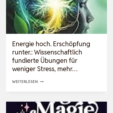
ENERGIE-
RÜCKGEWINNENDE
SPORTSCHUHE,
HOCHLEIS…
Energie hoch. Erschöpfung
runter.: Wissenschaftlich
fundierte Übungen für
weniger Stress, mehr…
ENERGIE
WEITERLESEN
HOCH.
ERSCHÖPFUNG
RUNTER.:
WISSENSCHAFTLICH