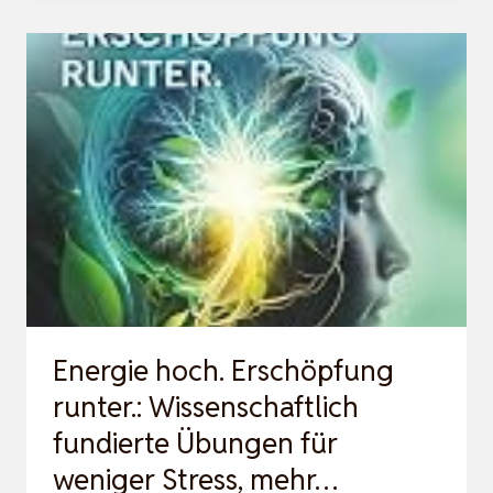
PEAK
WOMEN
–
DAMEN
MERINO
LAUFSCHUH,
ENERGIE-
RÜCKGEWINNENDE
SPORTSCHUHE,
HOCHLEIS…
Energie hoch. Erschöpfung
runter.: Wissenschaftlich
fundierte Übungen für
weniger Stress, mehr…