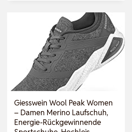
DEIN
MAGISCHES
ICH
UND
ERSCHAFFE
DIR
MIT
ENERGIEARBEIT
EIN
ERFÜLLTES
LEBE…
Giesswein Wool Peak Women
– Damen Merino Laufschuh,
Energie-Rückgewinnende