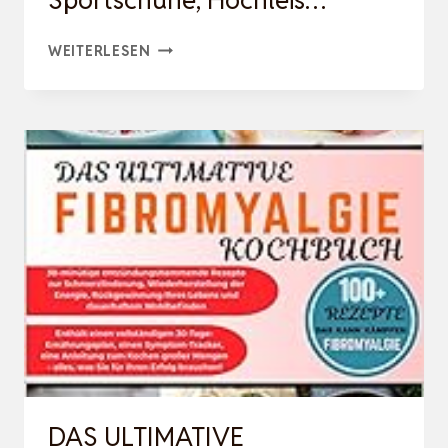
Sportschuhe, Hochleis…
GIESSWEIN
WEITERLESEN
WOOL
PEAK
WOMEN
–
DAMEN
MERINO
LAUFSCHUH,
ENERGIE-
RÜCKGEWINNENDE
SPORTSCHUHE,
HOCHLEIS…
DAS ULTIMATIVE