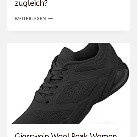
zugleich?
ENERGIE
WEITERLESEN
–
LAST
UND
SEGEN
ZUGLEICH?
Giesswein Wool Peak Women