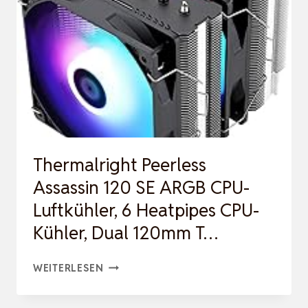
LUFTKÜHLER,
4
HEAT
PIPES,
TL-
C12C-
S
PWM
Thermalright Peerless
LEISE
Assassin 120 SE ARGB CPU-
FAN
Luftkühler, 6 Heatpipes CPU-
CPU
Kühler, Dual 120mm T…
KÜH…
THERMALRIGHT
WEITERLESEN
PEERLESS
ASSASSIN