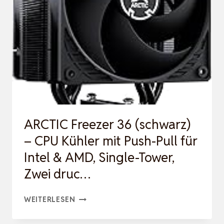
KÜHLER
MIT
PUSH-
PULL
FÜR
INTEL
&
AMD,
ARCTIC Freezer 36 (schwarz)
SINGLE-
– CPU Kühler mit Push-Pull für
TOWER,
Intel & AMD, Single-Tower,
ZWEI
Zwei druc…
DRUCKOPTIMIERT…
ARCTIC
WEITERLESEN
FREEZER