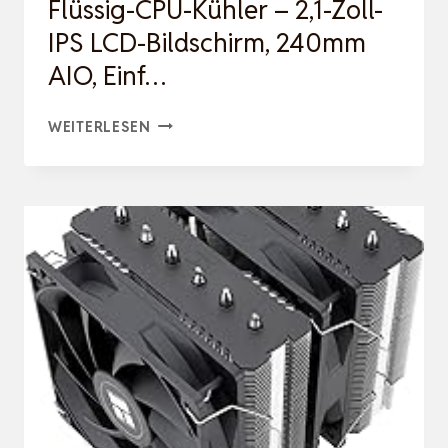
Flüssig-CPU-Kühler – 2,1-Zoll-
TL-
IPS LCD-Bildschirm, 240mm
C12…
AIO, Einf…
CORSAIR
WEITERLESEN
NAUTILUS
240
RS
LCD
FLÜSSIG-
CPU-
KÜHLER
–
2,1-
ZOLL-