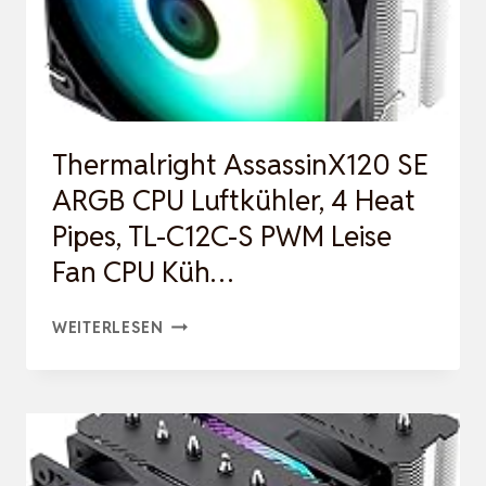
HEAT
PIPES
CPU
KÜHLER,
DUAL
Thermalright AssassinX120 SE
120MM
ARGB CPU Luftkühler, 4 Heat
PWM
Pipes, TL-C12C-S PWM Leise
L…
Fan CPU Küh…
THERMALRIGHT
WEITERLESEN
ASSASSINX120
SE
ARGB
CPU