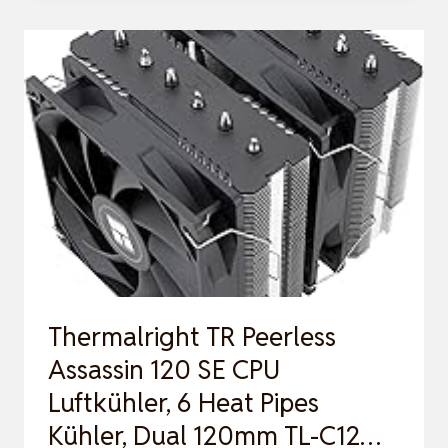
36
(SCHWARZ)
–
CPU
KÜHLER
MIT
PUSH-
PULL
FÜR
INTEL
&
Thermalright TR Peerless
AMD,
Assassin 120 SE CPU
SINGLE-
Luftkühler, 6 Heat Pipes
TOWER,
Kühler, Dual 120mm TL-C12…
ZWEI