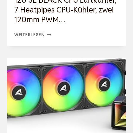
120 SE BLACK CPU Luftkühler,
7 Heatpipes CPU-Kühler, zwei
KÜHL…
120mm PWM…
THERMALRIGHT
WEITERLESEN
PHANTOM
SPIRIT
120
SE
BLACK
CPU
LUFTKÜHLER,
7
HEATPIPES
CPU-
KÜHLER,