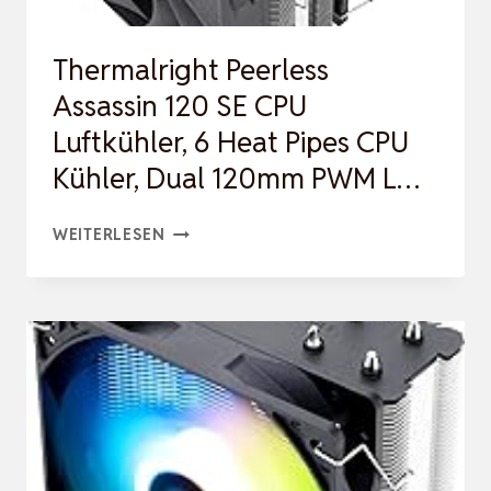
IPS
LCD-
Thermalright Peerless
BILDSCHIRM,
Assassin 120 SE CPU
240MM
Luftkühler, 6 Heat Pipes CPU
AIO,
Kühler, Dual 120mm PWM L…
EINF…
THERMALRIGHT
WEITERLESEN
PEERLESS
ASSASSIN
120
SE
CPU
LUFTKÜHLER,
6