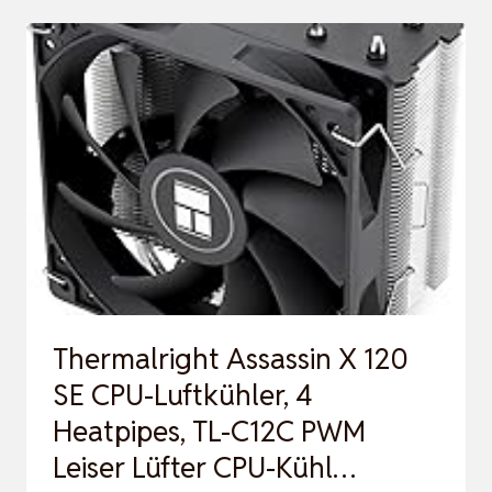
120
SE
ARGB
CPU-
LUFTKÜHLER,
6
HEATPIPES
CPU-
KÜHLER,
DUAL
Thermalright Assassin X 120
120MM
SE CPU-Luftkühler, 4
T…
Heatpipes, TL-C12C PWM
Leiser Lüfter CPU-Kühl…