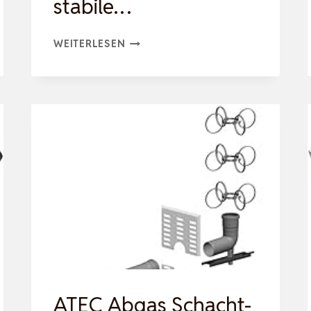
stabile…
INDUCTION
WEITERLESEN
HEATER,
PRAKTISCHE
HEIZMASCHINE,
DC
12–
30
V,
HEIZTREIBER,
HEIZUNG,
SCHNELLES,
STABILE…
ATEC Abgas Schacht-