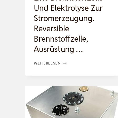
Und Elektrolyse Zur
Stromerzeugung.
Reversible
Brennstoffzelle,
Ausrüstung …
EINE
WEITERLESEN
BRENNSTOFFZELLE
UND
ELEKTROLYSE
ZUR
STROMERZEUGUNG.
REVERSIBLE
BRENNSTOFFZELLE,