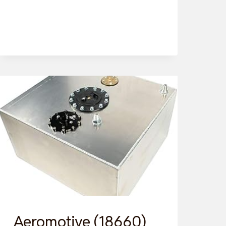
QLIMA-
9046
C-
2
A
BRENNSTOFF
FLÜSSIGKEIT
Aeromotive (18660)