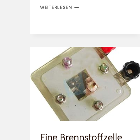
ATEC
WEITERLESEN
ABGAS
SCHACHT-
SET
DN80
INKL.
VERBINDUNGSLEITUNG
SCHORNSTEIN
KAMIN
ABGAS
ROHR
Eine Brennstoffzelle