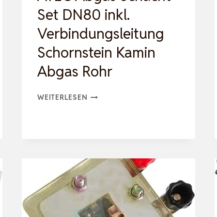
Set DN80 inkl.
Verbindungsleitung
Schornstein Kamin
Abgas Rohr
ATEC
WEITERLESEN
ABGAS
SCHACHT-
SET
DN80
INKL.
VERBINDUNGSLEITUNG
SCHORNSTEIN
KAMIN