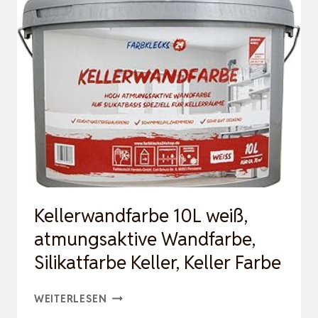
TMUNGSAKTIVE W
ANDFARBE, S
ILIKATFARBE K
ELLER, K
ELLER F
ARBE
Kellerwandfarbe 10L weiß,
atmungsaktive Wandfarbe,
Silikatfarbe Keller, Keller Farbe
KELLERWANDFARBE
WEITERLESEN