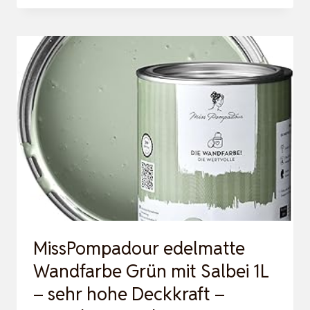
10L
WEISS, A
TMUNGSAKTIVE W
ANDFARBE, S
ILIKATFARBE K
ELLER, K
ELLER F
ARBE
MissPompadour edelmatte
Wandfarbe Grün mit Salbei 1L
– sehr hohe Deckkraft –