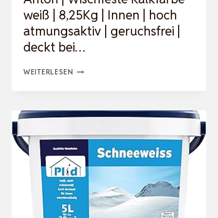
SP…
weiß | 8,25Kg | Innen | hoch
atmungsaktiv | geruchsfrei |
deckt bei…
ANTON
WEITERLESEN
|
WISCHFESTE
KALKFARBE
WEISS |
8
,25KG |
I
NNEN |
H
OCH A