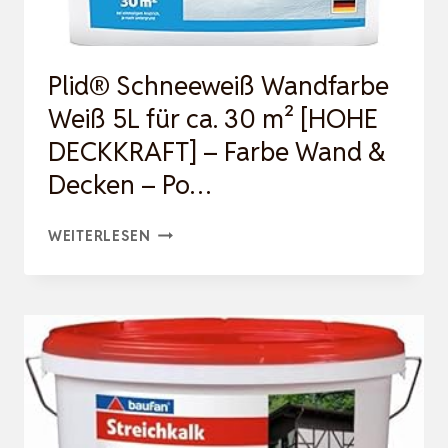
TMUNGSAKTIV |
G
Plid® Schneeweiß Wandfarbe
ERUCHSFREI |
Weiß 5L für ca. 30 m² [HOHE
D
DECKKRAFT] – Farbe Wand &
ECKT B
Decken – Po…
EI…
PLID®
WEITERLESEN
SCHNEEWEISS W
ANDFARBE W
EISS 5L
FÜ
R CA
. 30
M²