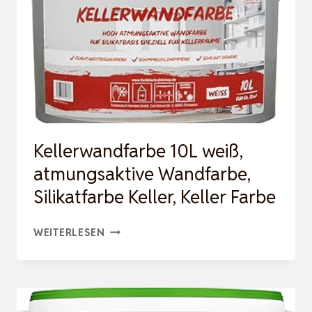
WEISS, M
ATT
Kellerwandfarbe 10L weiß,
atmungsaktive Wandfarbe,
Silikatfarbe Keller, Keller Farbe
KELLERWANDFARBE
WEITERLESEN
10L
WEISS, A
TMUNGSAKTIVE W