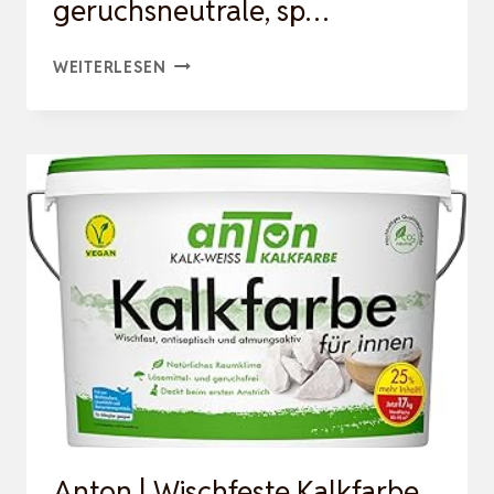
geruchsneutrale, sp…
MISSPOMPADOUR
WEITERLESEN
EDELMATTE
WANDFARBE
GRÜN
MIT
SALBEI
1L
–
SEHR
HOHE
DECKKRAFT
–
GERUCHSNEUTRALE,
Anton | Wischfeste Kalkfarbe