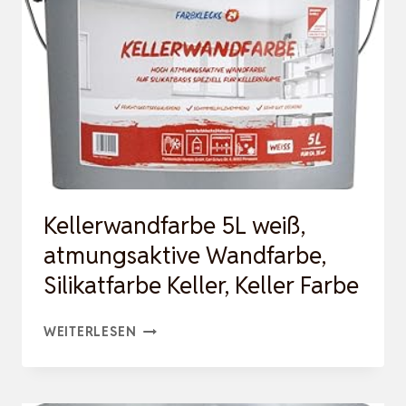
R CA
. 30
M²
[H
OHE DE
CKKRAFT] –
FA
RBE WA
Kellerwandfarbe 5L weiß,
ND &
atmungsaktive Wandfarbe,
DE
Silikatfarbe Keller, Keller Farbe
CKEN –
PO
KELLERWANDFARBE
WEITERLESEN
…
5L
WEISS, A