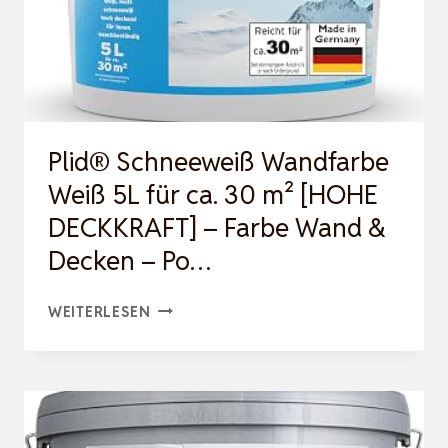
Plid® Schneeweiß Wandfarbe
Weiß 5L für ca. 30 m² [HOHE
DECKKRAFT] – Farbe Wand &
Decken – Po…
PLID®
WEITERLESEN
SCHNEEWEISS W
ANDFARBE W
EISS 5L
FÜ