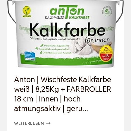
ANDFARBE, S
ILIKATFARBE K
ELLER, K
ELLER F
ARBE
Anton | Wischfeste Kalkfarbe
weiß | 8,25Kg + FARBROLLER
18 cm | Innen | hoch
atmungsaktiv | geru…
ANTON
WEITERLESEN