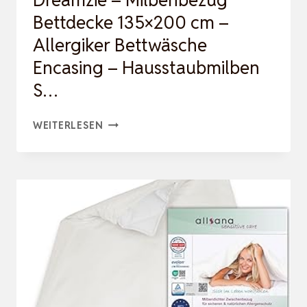
Dreamzie – Milbenbezug
Bettdecke 135×200 cm –
Allergiker Bettwäsche
Encasing – Hausstaubmilben
S…
DREAMZIE
WEITERLESEN
–
MILBENBEZUG
BETTDECKE
135×200
CM
–
ALLERGIKER
BETTWÄSCHE