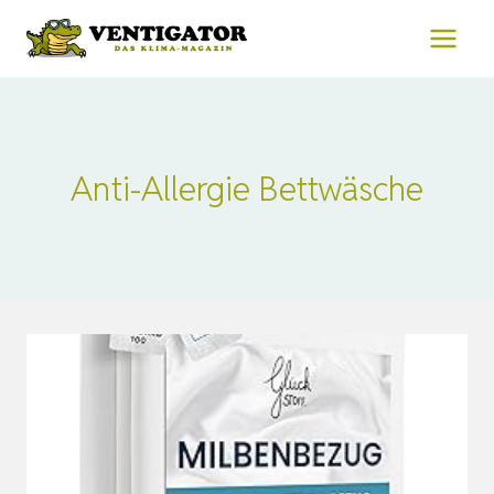
Zum
Inhalt
springen
Anti-Allergie Bettwäsche