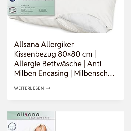
|
ANTI
MILBEN
ENCASING
|
Allsana Allergiker
MILBENS…
Kissenbezug 80×80 cm |
Allergie Bettwäsche | Anti
Milben Encasing | Milbensch…
ALLSANA
WEITERLESEN
ALLERGIKER
KISSENBEZUG
80×80
CM