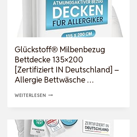
Glückstoff® Milbenbezug
Bettdecke 135×200
[Zertifiziert IN Deutschland] –
Allergie Bettwäsche …
GLÜCKSTOFF®
WEITERLESEN
MILBENBEZUG
BETTDECKE
135×200
[ZERTIFIZIERT