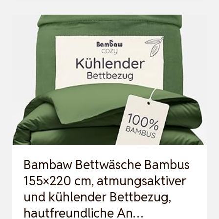
SET
MILBENBEZUG
KISSEN
80×80
[ZERTIFIZIERT
IN
DEUTSCHLAND]
–
PREMIUM
KISSENSCHO…
Bambaw Bettwäsche Bambus
155×220 cm, atmungsaktiver
und kühlender Bettbezug,
hautfreundliche An…