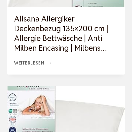
ENCASING
|
Allsana Allergiker
MILBENS…
Deckenbezug 135×200 cm |
Allergie Bettwäsche | Anti
Milben Encasing | Milbens…
ALLSANA
WEITERLESEN
ALLERGIKER
DECKENBEZUG
135×200
CM
|
ALLERGIE
BETTWÄSCHE